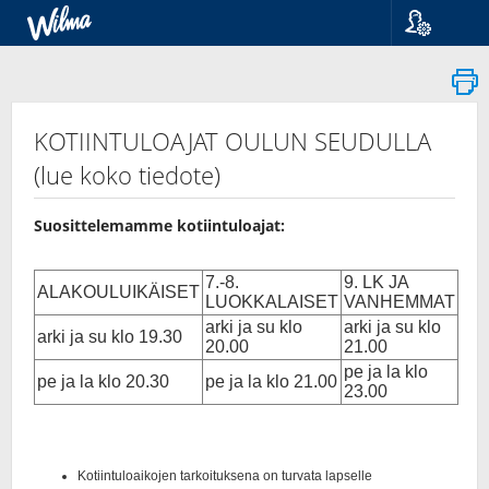
Language
Suomi
Svenska
English
KOTIINTULOAJAT OULUN SEUDULLA
(lue koko tiedote)
Suosittelemamme kotiintuloajat: