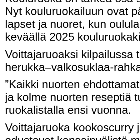
Nyt kouluruokailuun ovat 
lapset ja nuoret, kun oululais
keväällä 2025 kouluruokakil
Voittajaruoaksi kilpailussa 
herukka–valkosuklaa-rahka
”Kaikki nuorten ehdottamat 
ja kolme nuorten reseptiä 
ruokalistalla ensi vuonna.
Voittajaruoka kookoscurry ja