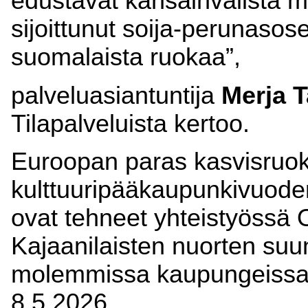
edustavat kansainvälistä 
sijoittunut soija-perunasos
suomalaista ruokaa”,
palveluasiantuntija
Merja 
Tilapalveluista kertoo.
Euroopan paras kasvisruo
kulttuuripääkaupunkivuoden
ovat tehneet yhteistyössä 
Kajaanilaisten nuorten su
molemmissa kaupungeissa
8.5.2026.