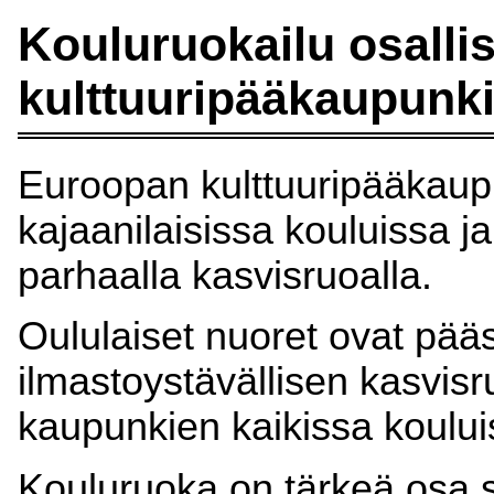
Kouluruokailu osalli
kulttuuripääkaupunk
Euroopan kulttuuripääkaupu
kajaanilaisissa kouluissa 
parhaalla kasvisruoalla.
Oululaiset nuoret ovat pää
ilmastoystävällisen kasvisru
kaupunkien kaikissa koului
Kouluruoka on tärkeä osa s